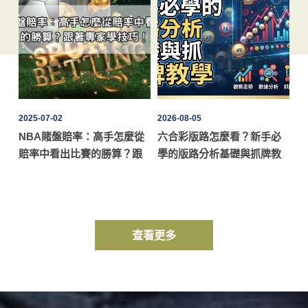
完整網站制作
2025-07-02
2026-08-05
20
提供尚未建構自有品牌之客戶完整網站包套方案，DG將建置步
驟化繁為簡，您無需煩惱從何下手設計視覺及版型，直到網站
狀
NBA賭盤賠率：高手怎麼從
六合彩版路怎麼看？新手必
香
上線經營都有專業技術團隊支援。
投
賠率中看出比賽的勝算？跟
學的版路分析基礎與抓牌教
認
著專家學技巧！
學
最
則
手機APP
查看更多
真人視訊遊戲的移動應用程式設有智控咪牌模式，帶領玩家進
入百家樂的新境界。全高清視頻，互動感直迫真實賭場。