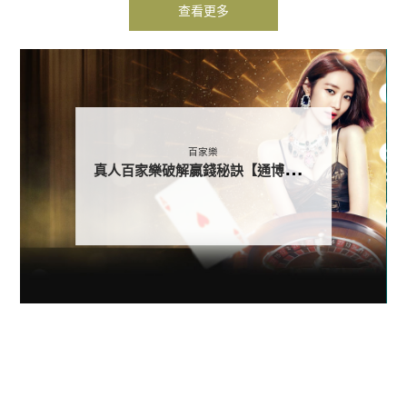
查看更多
百家樂
真
人百家樂破解贏錢秘訣【通博娛樂】