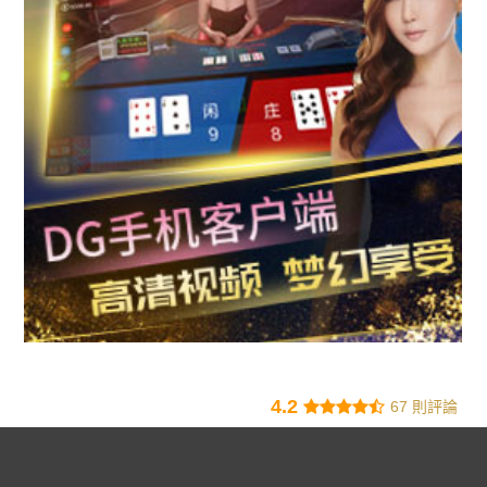
4.2
67 則評論