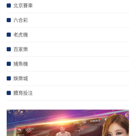
北京賽車
六合彩
老虎機
百家樂
捕魚機
娛樂城
體育投注