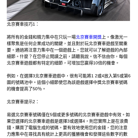
北京賽車技巧1：
將所有的金錢和精力集中在只玩一場
北京賽車開獎
上。像激光一
樣聚焦是任何企業成功的關鍵，並且對於玩北京賽車遊戲至關重
要。通過將注意力集中在一個遊戲上，您就可以了解遊戲的內部
細節。什麼？在您停止閱讀之前，請聽我說。信不信由你，每個
北京賽車遊戲都有特定的細節，可增加您贏得10倍的機會。
例如，在選擇3北京賽車遊戲中，很有可能將1 2或4放入第5或第6
圖的號碼池中。這個小細節使您為該遊戲選擇中獎北京賽車號碼
的機會提高了50％。
北京賽車提示2：
易選北京賽車號碼僅在5個或更多號碼的北京賽車遊戲中有效。如
果您選擇的北京賽車遊戲是選擇3或選擇4，則您實際上是在浪費
錢，購買了電腦生成的號碼。要有效地使用您的金錢，您的注意
力應集中在尋找具有統計上更高的獲勝機會和發揮這些數字的數