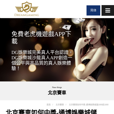
简体
免費老虎機遊戲APP下
載
DG娛樂城完美真人平台認證，
DG娛樂城沙龍真人APP創造一
個公平與高品質的真人娛樂體
驗！
New things
北京賽車
首頁
北京賽車
北京賽車如何中獎-通博娛樂城儲1000送1000
北京賽車如何中獎-通博娛樂城儲