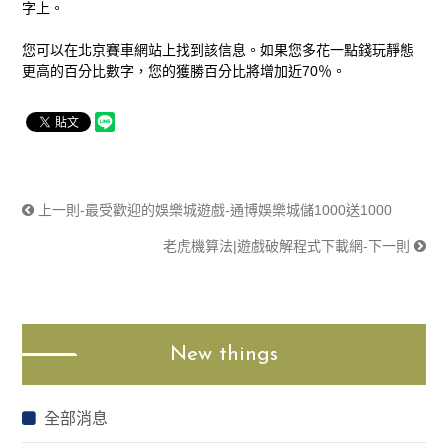
字上。
您可以在北京賽車網站上找到該信息。如果您多花一點錢玩靜態
更高的百分比數字，您的獲勝百分比將增加近70％​​。
上一則-最受歡迎的娛樂城遊戲-通博娛樂城儲1000送1000
老虎機算法|遊戲破解程式下載網-下一則
New things
全部消息